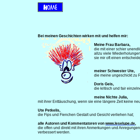
Bei meinen Geschichten wirken mit und helfen mir:
Meine Frau Barbara,
die mit einer schier unend
allzu viele Wiederholungen
sie mir oft einen entschei
meiner Schwester Ute,
die meine ungeschickt zu 
Doris Geis,
die kritisch und fair einze
meine Nichte Julia,
mit ihrer Enttäuschung, wenn sie eine längere Zeit keine 
Ute Petkelis,
die Fips und Fienchen Gestalt und Gesicht verliehen hat;
alle Autoren und Kommentatoren von
www.leselupe.de
,
die offen und direkt mit ihren Anmerkungen und Anregungen d
verbessert werden.