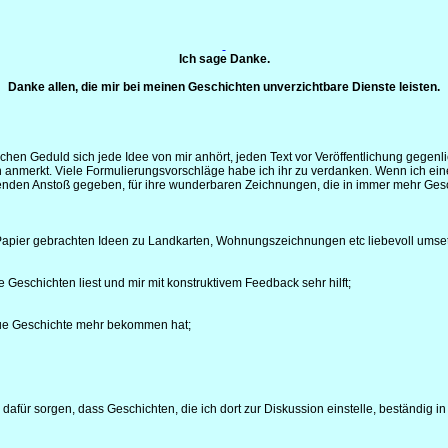
Ich sage Danke.
Danke allen, die mir bei meinen Geschichten unverzichtbare Dienste leisten.
lichen Geduld sich jede Idee von mir anhört, jeden Text vor Veröffentlichung gegen
 anmerkt. Viele Formulierungsvorschläge habe ich ihr zu verdanken. Wenn ich eine
denden Anstoß gegeben, für ihre wunderbaren Zeichnungen, die in immer mehr Gesc
Papier gebrachten Ideen zu Landkarten, Wohnungszeichnungen etc liebevoll umset
lne Geschichten liest und mir mit konstruktivem Feedback sehr hilft;
neue Geschichte mehr bekommen hat;
afür sorgen, dass Geschichten, die ich dort zur Diskussion einstelle, beständig in