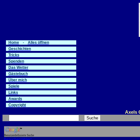
…
Home
-
Alles öffnen
Geschichten
Tricks
Spenden
Das Wetter
Gästebuch
Über mich
Spiele
Links
Awards
Copyright
Axels 
Benutzerdefinierte Suche
:
Besucherzähler