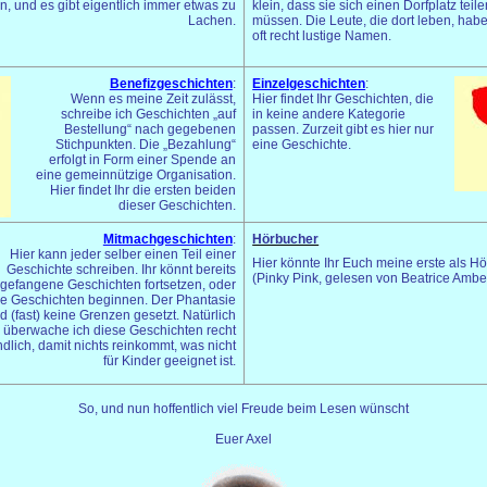
, und es gibt eigentlich immer etwas zu
klein, dass sie sich einen Dorfplatz teil
Lachen.
müssen. Die Leute, die dort leben, hab
oft recht lustige Namen.
Benefizgeschichten
:
Einzelgeschichten
:
Wenn es meine Zeit zulässt,
Hier findet Ihr Geschichten, die
schreibe ich Geschichten „auf
in keine andere Kategorie
Bestellung“ nach gegebenen
passen. Zurzeit gibt es hier nur
Stichpunkten. Die „Bezahlung“
eine Geschichte.
erfolgt in Form einer Spende an
eine gemeinnützige Organisation.
Hier findet Ihr die ersten beiden
dieser Geschichten.
Mitmachgeschichten
:
Hörbucher
Hier kann jeder selber einen Teil einer
Hier könnte Ihr Euch meine erste als H
Geschichte schreiben. Ihr könnt bereits
(Pinky Pink, gelesen von Beatrice Ambe
gefangene Geschichten fortsetzen, oder
e Geschichten beginnen. Der Phantasie
d (fast) keine Grenzen gesetzt. Natürlich
überwache ich diese Geschichten recht
dlich, damit nichts reinkommt, was nicht
für Kinder geeignet ist.
So, und nun hoffentlich viel Freude beim Lesen wünscht
Euer Axel