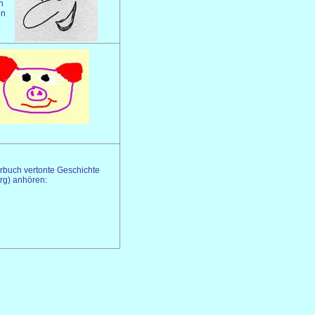
en
en
örbuch vertonte Geschichte
rg) anhören: