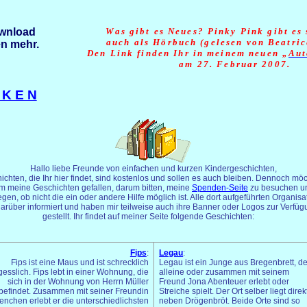
ownload
Was gibt es Neues? Pinky Pink gibt es 
auch als Hörbuch (gelesen von Beatri
n mehr.
Den Link finden Ihr in meinem neuen „
Aut
am 27. Februar 2007.
C K E N
Hallo liebe Freunde von einfachen und kurzen Kindergeschichten,
ichten, die Ihr hier findet, sind kostenlos und sollen es auch bleiben. Dennoch möc
m meine Geschichten gefallen, darum bitten, meine
Spenden-Seite
zu besuchen u
gen, ob nicht die ein oder andere Hilfe möglich ist. Alle dort aufgeführten Organis
darüber informiert und haben mir teilweise auch ihre Banner oder Logos zur Verfüg
gestellt. Ihr findet auf meiner Seite folgende Geschichten:
Fips
:
Legau
:
Fips ist eine Maus und ist schrecklich
Legau ist ein Junge aus Bregenbrett, de
gesslich. Fips lebt in einer Wohnung, die
alleine oder zusammen mit seinem
sich in der Wohnung von Herrn Müller
Freund Jona Abenteuer erlebt oder
befindet. Zusammen mit seiner Freundin
Streiche spielt. Der Ort selber liegt direk
enchen erlebt er die unterschiedlichsten
neben Drögenbröt. Beide Orte sind so