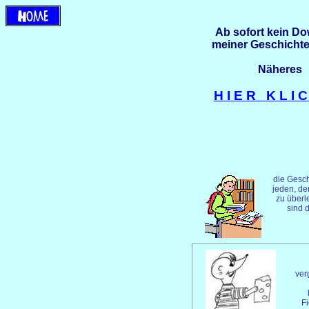
Ab sofort kein D
meiner Geschichte
Näheres
H I E R
K L I 
die Gesch
jeden, de
zu überle
sind 
ver
Fi