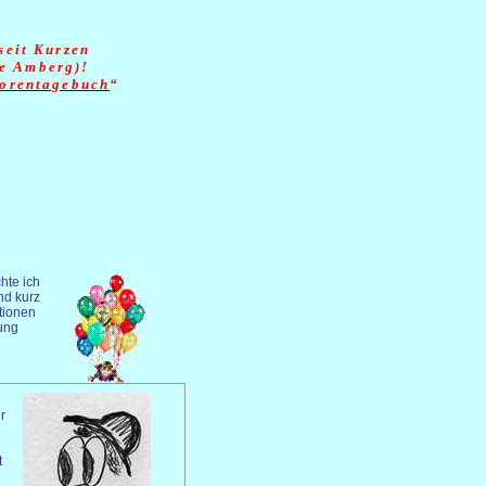
seit Kurzen
ce Amberg)!
orentagebuch
“
hte ich
nd kurz
ationen
ung
r
t