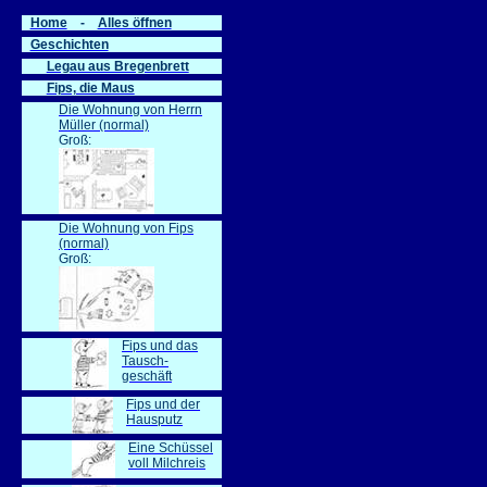
Home
-
Alles öffnen
Geschichten
Legau aus Bregenbrett
Fips, die Maus
Die Wohnung von Herrn
Müller (normal)
Groß:
Die Wohnung von Fips
(normal)
Groß:
Fips und das
Tausch-
geschäft
Fips und der
Hausputz
Eine Schüssel
voll Milchreis