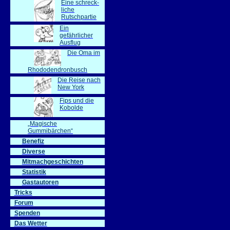
Eine schreck-
liche
Rutschpartie
Ein
gefährlicher
Ausflug
Die Oma im
Rhododendronbusch
Die Reise nach
New York
Fips und die
Kobolde
„Magische
Gummibärchen“
Benefiz
Diverse
Mitmachgeschichten
Statistik
Gastautoren
Tricks
Forum
Spenden
Das Wetter