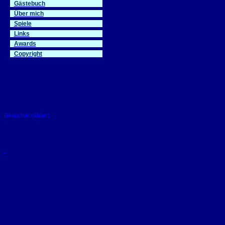
Gästebuch
Über mich
Spiele
Links
Awards
Copyright
:
Besucherzähler