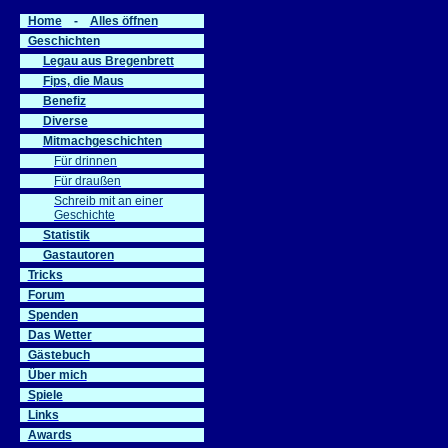
Home
-
Alles öffnen
Geschichten
Legau aus Bregenbrett
Fips, die Maus
Benefiz
Diverse
Mitmachgeschichten
Für drinnen
Für draußen
Schreib mit an einer
Geschichte
Statistik
Gastautoren
Tricks
Forum
Spenden
Das Wetter
Gästebuch
Über mich
Spiele
Links
Awards